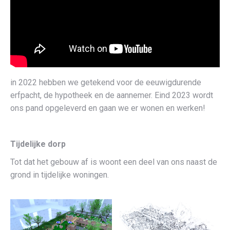
in 2022 hebben we getekend voor de eeuwigdurende
erfpacht, de hypotheek en de aannemer. Eind 2023 wordt
ons pand opgeleverd en gaan we er wonen en werken!
Tijdelijke dorp
Tot dat het gebouw af is woont een deel van ons naast de
grond in tijdelijke woningen.