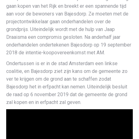
gaan kopen van het Rijk en breekt er een spannende tijd
aan voor de bewoners van Bajesdorp. Ze moeten met de
projectontwikkelaar gaan onderhandelen over de
grondprijs. Uiteindelijk wordt met de hulp van Jaap
Draaisma een compromis gesloten. Na anderhalf jaar
onderhandelen ondertekenen Bajesdorp op 19 september
2018 de intentie-koopovereenkomst met AM.
Ondertussen is er in de stad Amsterdam een linkse
coalitie, en Bajesdorp ziet zijn kans om de gemeente zo
ver te krijgen om de grond aan te schaffen zodat
Bajesdorp het in erfpacht kan nemen. Uiteindelijk besluit
de raad op 6 november 2019 dat de gemeente de grond
zal kopen en in erfpacht zal geven.