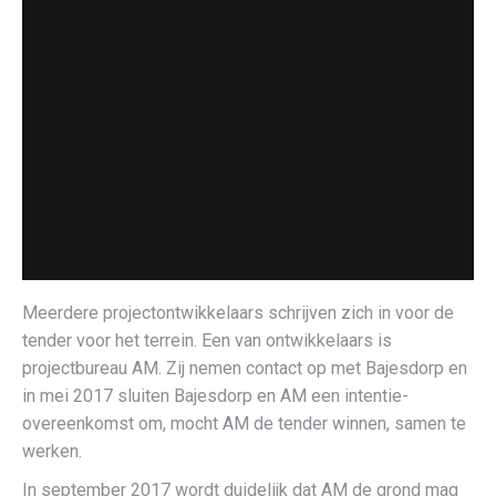
Meerdere projectontwikkelaars schrijven zich in voor de
tender voor het terrein. Een van ontwikkelaars is
projectbureau AM. Zij nemen contact op met Bajesdorp en
in mei 2017 sluiten Bajesdorp en AM een intentie-
overeenkomst om, mocht AM de tender winnen, samen te
werken.
In september 2017 wordt duidelijk dat AM de grond mag