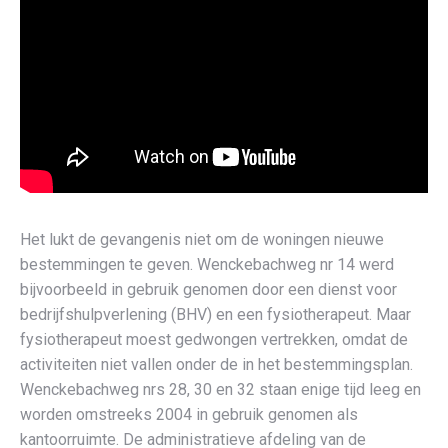
Het lukt de gevangenis niet om de woningen nieuwe
bestemmingen te geven. Wenckebachweg nr 14 werd
bijvoorbeeld in gebruik genomen door een dienst voor
bedrijfshulpverlening (BHV) en een fysiotherapeut. Maar
fysiotherapeut moest gedwongen vertrekken, omdat de
activiteiten niet vallen onder de in het bestemmingsplan.
Wenckebachweg nrs 28, 30 en 32 staan enige tijd leeg en
worden omstreeks 2004 in gebruik genomen als
kantoorruimte. De administratieve afdeling van de