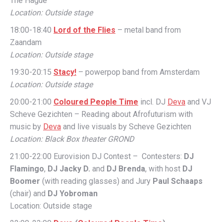
The Hague
Location: Outside stage
18:00-18:40
Lord of the Flies
– metal band from
Zaandam
Location: Outside stage
19:30-20:15
Stacy!
– powerpop band from Amsterdam
Location: Outside stage
20:00-21:00
Coloured People Time
incl. DJ
Deva
and VJ
Scheve Gezichten – Reading about Afrofuturism with
music by
Deva
​ and live visuals by Scheve Gezichten
Location: Black Box theater GROND
21:00-22:00 Eurovision DJ Contest – Contesters:
DJ
Flamingo
,
DJ Jacky D.
and
DJ Brenda
​, with host
DJ
Boomer
(with reading glasses) and Jury
Paul Schaaps
(chair) and
DJ Yobroman
Location: Outside stage