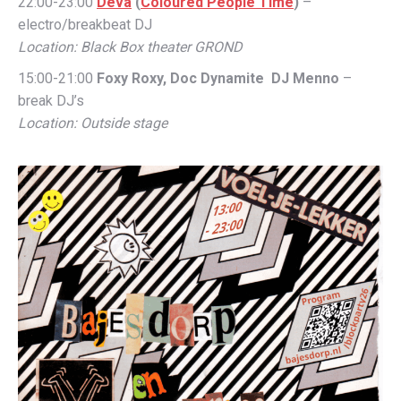
22:00-23:00
Deva
​ (
Coloured People Time
)
–
electro/breakbeat DJ
Location: Black Box theater GROND
15:00-21:00
Foxy Roxy, Doc Dynamite DJ Menno
–
break DJ’s
Location: Outside stage